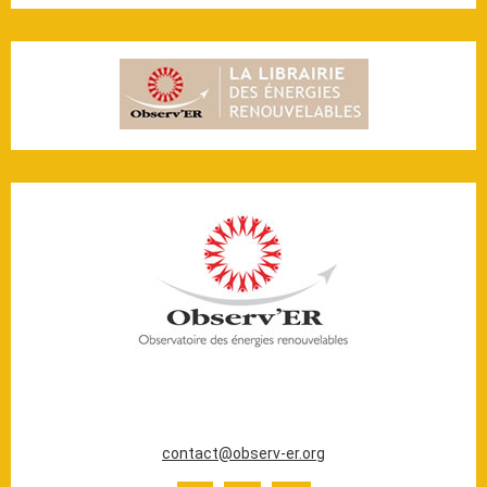
20 ter rue Massue
94300 Vincennes (France)
Tél. : +33 (0)1 44 18 00 80
contact@observ-er.org