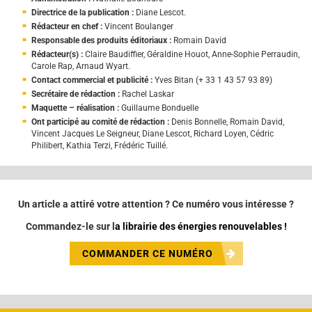
Directrice de la publication :
Diane Lescot.
Rédacteur en chef :
Vincent Boulanger
Responsable des produits éditoriaux :
Romain David
Rédacteur(s) :
Claire Baudiffier, Géraldine Houot, Anne-Sophie Perraudin,
Carole Rap, Arnaud Wyart.
Contact commercial et publicité :
Yves Bitan (+ 33 1 43 57 93 89)
Secrétaire de rédaction :
Rachel Laskar
Maquette – réalisation :
Guillaume Bonduelle
Ont participé au comité de rédaction :
Denis Bonnelle, Romain David,
Vincent Jacques Le Seigneur, Diane Lescot, Richard Loyen, Cédric
Philibert, Kathia Terzi, Frédéric Tuillé.
Un article a attiré votre attention ?
Ce numéro vous intéresse ?
Commandez-le sur l
a
librairie des énergies renouvelables
!
COMMANDER CE NUMÉRO