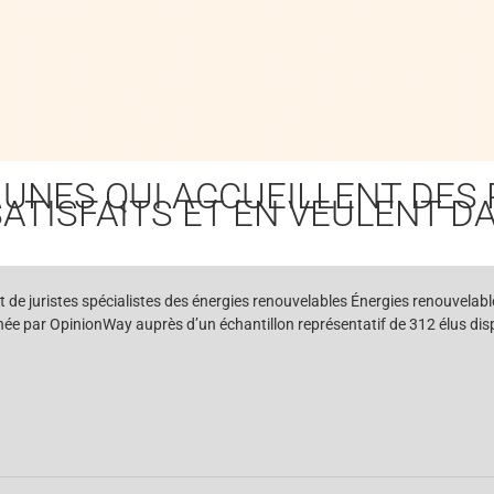
UNES QUI ACCUEILLENT DES 
SATISFAITS ET EN VEULENT 
 et de juristes spécialistes des énergies renouvelables Énergies renouvelab
née par OpinionWay auprès d’un échantillon représentatif de 312 élus dis