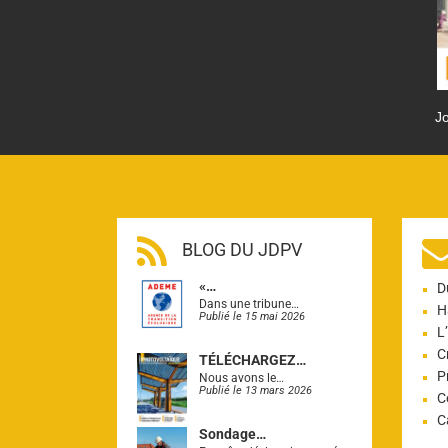
Jo
BLOG DU JDPV
«…
D
Dans une tribune…
H
Publié le 15 mai 2026
L
C
TÉLÉCHARGEZ…
P
Nous avons le…
Publié le 13 mars 2026
C
C
Sondage…