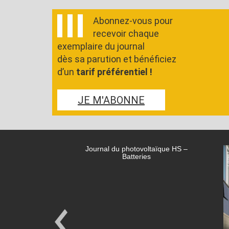
Abonnez-vous pour
recevoir chaque
exemplaire du journal
dès sa parution et bénéficiez
d’un
tarif préférentiel !
JE M'ABONNE
Journal du photovoltaïque HS –
Batteries