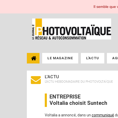
Le Journal du Photovoltaïque, toute l'actualité de l'énergie photovoltaïque pou
Il semble que v
LE MAGAZINE
L’ACTU
AG
L’ACTU
L’ACTU HEBDOMADAIRE DU PHOTOVOLTAÏQUE
ENTREPRISE
Voltalia choisit Suntech
Voltalia a annoncé, dans un
communiqué
du