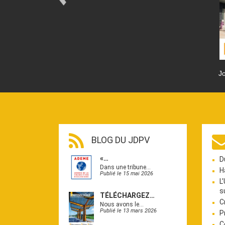
Jo
BLOG DU JDPV
«…
D
Dans une tribune…
H
Publié le 15 mai 2026
L
s
TÉLÉCHARGEZ…
C
Nous avons le…
Publié le 13 mars 2026
P
C