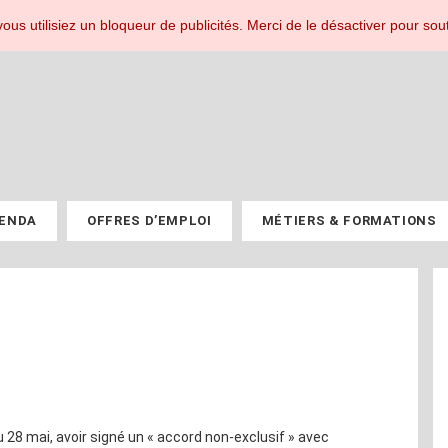
r les professionnels du PV.
ous utilisiez un bloqueur de publicités. Merci de le désactiver pour sout
ENDA
OFFRES D’EMPLOI
MÉTIERS & FORMATIONS
 28 mai, avoir signé un « accord non-exclusif » avec