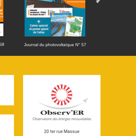
 58
Journal du photovoltaïque N° 57
Journal du phot
20 ter rue Massue