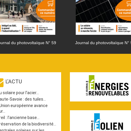
urnal du photovoltaïque N° 59
Journal du photovoltaïque N°
L'ACTU
u solaire pour l’acier…
aute-Savoie : des tuiles…
’Union européenne avance
ur…
reil : l’ancienne base…
réservation de la biodiversité…
entrales solaires sur les…