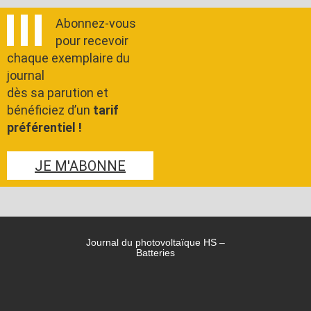
Abonnez-vous
pour recevoir
chaque exemplaire du
journal
dès sa parution et
bénéficiez d’un
tarif
préférentiel !
JE M'ABONNE
Journal du photovoltaïque HS –
Batteries