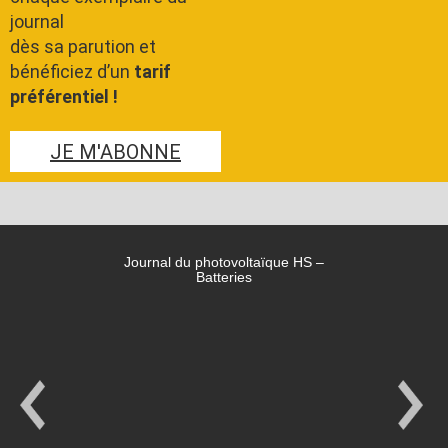
journal
dès sa parution et
bénéficiez d’un
tarif
préférentiel !
JE M'ABONNE
Journal du photovoltaïque HS –
Batteries