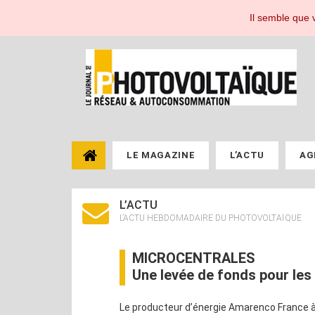
Le Journal du Photovoltaïque, toute l'actualité de l'énergie photovoltaïque pou
Il semble que v
LE MAGAZINE
L’ACTU
AG
L’ACTU
L’ACTU HEBDOMADAIRE DU PHOTOVOLTAÏQUE
MICROCENTRALES
Une levée de fonds pour les
Le producteur d’énergie Amarenco France à G