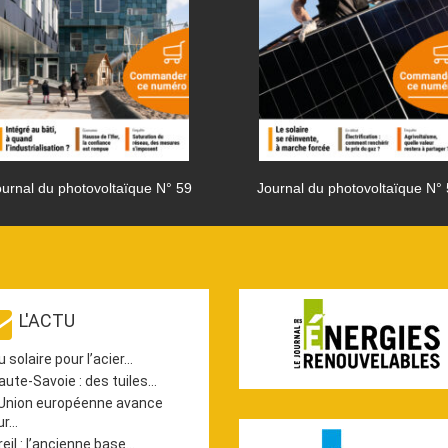
urnal du photovoltaïque N° 59
Journal du photovoltaïque N°
L'ACTU
u solaire pour l’acier…
aute-Savoie : des tuiles…
’Union européenne avance
ur…
reil : l’ancienne base…