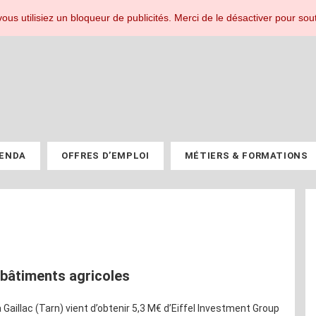
r les professionnels du PV.
ous utilisiez un bloqueur de publicités. Merci de le désactiver pour sout
ENDA
OFFRES D’EMPLOI
MÉTIERS & FORMATIONS
 bâtiments agricoles
aillac (Tarn) vient d’obtenir 5,3 M€ d’Eiffel Investment Group