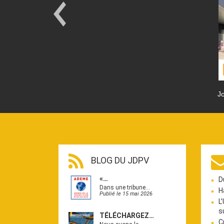
Jo
BLOG DU JDPV
«…
D
Dans une tribune…
H
Publié le 15 mai 2026
L
s
TÉLÉCHARGEZ…
C