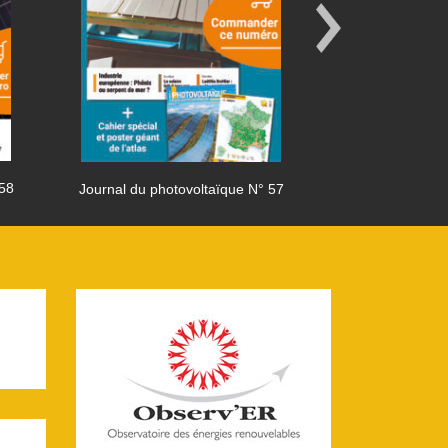
 58
Journal du photovoltaïque N° 57
Journal du phot