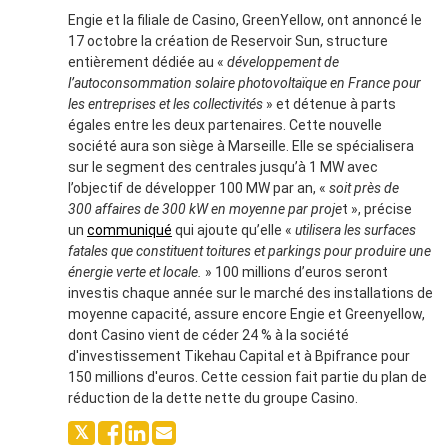
Engie et la filiale de Casino, GreenYellow, ont annoncé le
17 octobre la création de Reservoir Sun, structure
entièrement dédiée au «
développement de
l’autoconsommation solaire photovoltaïque en France pour
les entreprises et les collectivités
» et détenue à parts
égales entre les deux partenaires. Cette nouvelle
société aura son siège à Marseille. Elle se spécialisera
sur le segment des centrales jusqu’à 1 MW avec
l’objectif de développer 100 MW par an, «
soit près de
300 affaires de 300 kW en moyenne par proje
t », précise
un
communiqué
qui ajoute qu’elle «
utilisera les surfaces
fatales que constituent toitures et parkings pour produire une
énergie verte et locale.
» 100 millions d’euros seront
investis chaque année sur le marché des installations de
moyenne capacité, assure encore Engie et Greenyellow,
dont Casino vient de céder 24 % à la société
d'investissement Tikehau Capital et à Bpifrance pour
150 millions d'euros. Cette cession fait partie du plan de
réduction de la dette nette du groupe Casino.