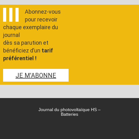
Abonnez-vous
pour recevoir
chaque exemplaire du
journal
dès sa parution et
bénéficiez d’un
tarif
préférentiel !
JE M'ABONNE
Journal du photovoltaïque HS –
Batteries