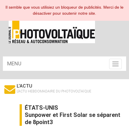
ESPACE ABONNÉ
Il semble que vous utilisiez un bloqueur de publicités. Merci de le
désactiver pour soutenir notre site.
MENU
Toggle
navigat
L’ACTU
L’ACTU HEBDOMADAIRE DU PHOTOVOLTAÏQUE
ÉTATS-UNIS
Sunpower et First Solar se séparent
de 8point3