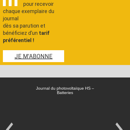
pour recevoir
chaque exemplaire du
journal
dès sa parution et
bénéficiez d’un
tarif
préférentiel !
JE M'ABONNE
Journal du photovoltaïque HS –
Batteries