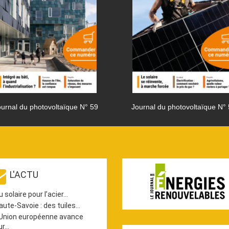
urnal du photovoltaïque N° 59
Journal du photovoltaïque N°
L'ACTU
u solaire pour l’acier…
aute-Savoie : des tuiles…
’Union européenne avance
ur…