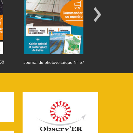
 58
Journal du photovoltaïque N° 57
Journal du phot