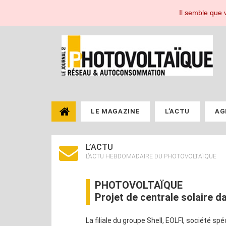
Le Journal du Photovoltaïque, toute l'actualité de l'énergie photovoltaïque pou
Il semble que v
LE MAGAZINE
L’ACTU
AG
L’ACTU
L’ACTU HEBDOMADAIRE DU PHOTOVOLTAÏQUE
PHOTOVOLTAÏQUE
Projet de centrale solaire 
La filiale du groupe Shell, EOLFI, société s