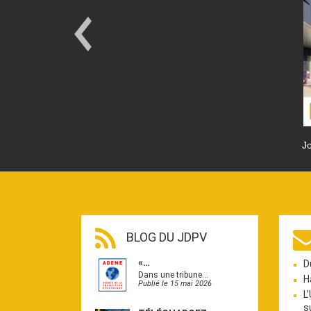
Jo
BLOG DU JDPV
«…
D
Dans une tribune…
H
Publié le 15 mai 2026
L
s