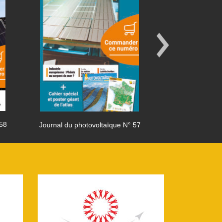
 58
Journal du photovoltaïque N° 57
Journal du phot