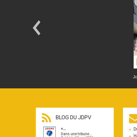
Jo
BLOG DU JDPV
«…
D
Dans une tribune…
H