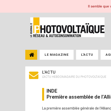
Le Journal du Photovoltaïque, toute l'actualité de l'énergie photovoltaïque pou
Il semble que v
LE MAGAZINE
L’ACTU
AG
L’ACTU
L’ACTU HEBDOMADAIRE DU PHOTOVOLTAÏQUE
INDE
Première assemblée de l’Alli
La première assemblée générale de l’Alliance