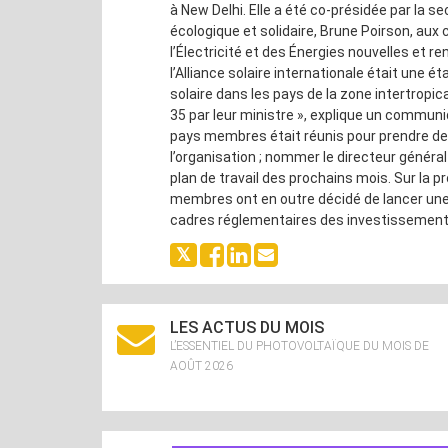
à New Delhi. Elle a été co-présidée par la s
écologique et solidaire, Brune Poirson, aux
l’Électricité et des Énergies nouvelles et r
l’Alliance solaire internationale était une 
solaire dans les pays de la zone intertropi
35 par leur ministre », explique un communiq
pays membres était réunis pour prendre des
l’organisation ; nommer le directeur général 
plan de travail des prochains mois. Sur la p
membres ont en outre décidé de lancer une n
cadres réglementaires des investissements 
LES ACTUS DU MOIS
L’ESSENTIEL DU PHOTOVOLTAÏQUE DU MOIS DE
AOÛT 2026