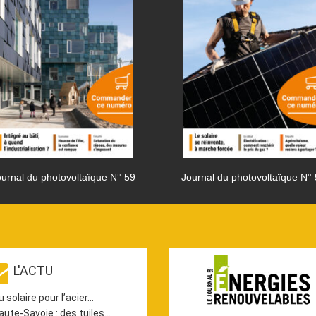
urnal du photovoltaïque N° 59
Journal du photovoltaïque N°
L'ACTU
u solaire pour l’acier…
aute-Savoie : des tuiles…