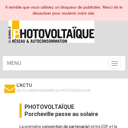
ESPACE ABONNÉ
Il semble que vous utilisiez un bloqueur de publicités. Merci de le
désactiver pour soutenir notre site.
MENU
Toggle
navigat
L’ACTU
L’ACTU HEBDOMADAIRE DU PHOTOVOLTAÏQUE
PHOTOVOLTAÏQUE
Porcheville passe au solaire
La première
convention de partenariat
entre EDF et la