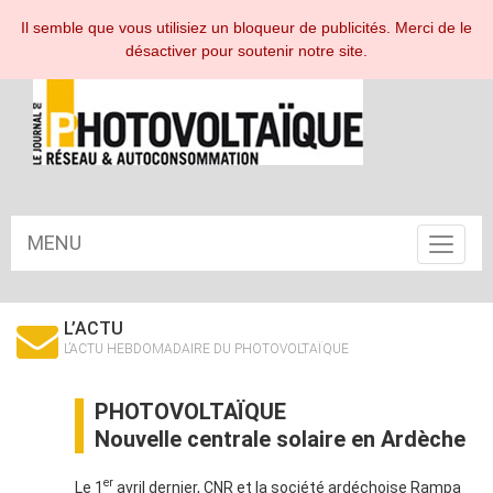
ESPACE ABONNÉ
Il semble que vous utilisiez un bloqueur de publicités. Merci de le
désactiver pour soutenir notre site.
MENU
Toggle
navigat
L’ACTU
L’ACTU HEBDOMADAIRE DU PHOTOVOLTAÏQUE
PHOTOVOLTAÏQUE
Nouvelle centrale solaire en Ardèche
er
Le 1
avril dernier, CNR et la société ardéchoise Rampa