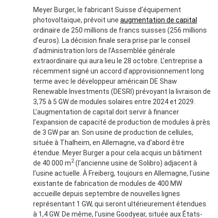
Meyer Burger, le fabricant Suisse d'équipement
photovoltaïque, prévoit une
augmentation de capital
ordinaire de 250 millions de francs suisses (256 millions
d’euros). La décision finale sera prise par le conseil
d’administration lors de l’Assemblée générale
extraordinaire qui aura lieu le 28 octobre. L’entreprise a
récemment signé un accord d’approvisionnement long
terme avec le développeur américain DE Shaw
Renewable Investments (DESRI) prévoyant la livraison de
3,75 à 5 GW de modules solaires entre 2024 et 2029.
L’augmentation de capital doit servir à financer
l’expansion de capacité de production de modules à près
de 3 GW par an. Son usine de production de cellules,
située à Thalheim, en Allemagne, va d'abord être
étendue. Meyer Burger a pour cela acquis un bâtiment
2
de 40 000 m
(l'ancienne usine de Solibro) adjacent à
l'usine actuelle. À Freiberg, toujours en Allemagne, l'usine
existante de fabrication de modules de 400 MW
accueille depuis septembre de nouvelles lignes
représentant 1 GW, qui seront ultérieurement étendues
à 1,4 GW. De même, l'usine Goodyear, située aux États-