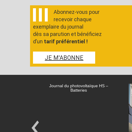
Abonnez-vous pour
recevoir chaque
exemplaire du journal
dès sa parution et bénéficiez
d’un
tarif préférentiel !
JE M'ABONNE
Journal du photovoltaïque HS –
Batteries