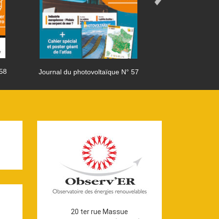
 58
Journal du photovoltaïque N° 57
Journal du phot
20 ter rue Massue