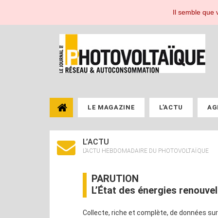
Le Journal du Photovoltaïque, toute l'actualité de l'énergie photovoltaïque pou
Il semble que v
LE MAGAZINE
L’ACTU
AG
L’ACTU
L’ACTU HEBDOMADAIRE DU PHOTOVOLTAÏQUE
PARUTION
L’État des énergies renouvel
Collecte, riche et complète, de données sur