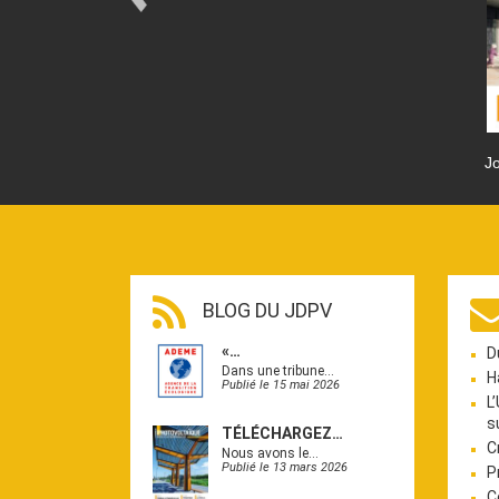
Jo
BLOG DU JDPV
«…
D
Dans une tribune…
H
Publié le 15 mai 2026
L
s
TÉLÉCHARGEZ…
C
Nous avons le…
Publié le 13 mars 2026
P
C