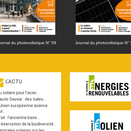
urnal du photovoltaïque N° 59
Journal du photovoltaïque N°
L'ACTU
u solaire pour l’acier…
aute-Savoie : des tuiles…
’Union européenne avance
ur…
reil : l’ancienne base…
réservation de la biodiversité…
entrales solaires sur les…