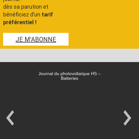
dès sa parution et
bénéficiez d’un
tarif
préférentiel !
JE M'ABONNE
Journal du photovoltaïque HS –
Batteries