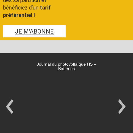
dès sa parution et
bénéficiez d’un
tarif
préférentiel !
JE M'ABONNE
Journal du photovoltaïque HS –
Batteries