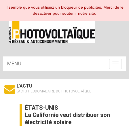
ESPACE ABONNÉ
Il semble que vous utilisiez un bloqueur de publicités. Merci de le
désactiver pour soutenir notre site.
MENU
Toggle
navigat
L’ACTU
L’ACTU HEBDOMADAIRE DU PHOTOVOLTAÏQUE
ÉTATS-UNIS
La Californie veut distribuer son
électricité solaire