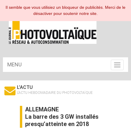
ESPACE ABONNÉ
Il semble que vous utilisiez un bloqueur de publicités. Merci de le
désactiver pour soutenir notre site.
MENU
Toggle
navigat
L’ACTU
L’ACTU HEBDOMADAIRE DU PHOTOVOLTAÏQUE
ALLEMAGNE
La barre des 3 GW installés
presqu’atteinte en 2018