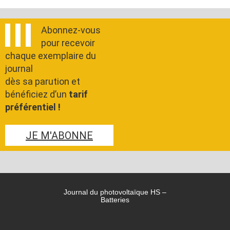
Abonnez-vous
pour recevoir
chaque exemplaire du
journal
dès sa parution et
bénéficiez d’un
tarif
préférentiel !
JE M'ABONNE
Journal du photovoltaïque HS –
Batteries