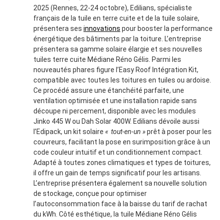
2025 (Rennes, 22-24 octobre), Edilians, spécialiste
français de la tuile en terre cuite et de la tuile solaire,
présentera ses
innovations
pour booster la performance
énergétique des bâtiments par la toiture. L’entreprise
présentera sa gamme solaire élargie et ses nouvelles
tuiles terre cuite Médiane Réno Gélis. Parmi les
nouveautés phares figure l’Easy Roof Intégration Kit,
compatible avec toutes les toitures en tuiles ou ardoise.
Ce procédé assure une étanchéité parfaite, une
ventilation optimisée et une installation rapide sans
découpe ni percement, disponible avec les modules
Jinko 445 W ou Dah Solar 400W. Edilians dévoile aussi
l’Edipack, un kit solaire
« tout-en-un »
prêt à poser pour les
couvreurs, facilitant la pose en surimposition grâce à un
code couleur intuitif et un conditionnement compact.
Adapté à toutes zones climatiques et types de toitures,
il offre un gain de temps significatif pour les artisans.
L’entreprise présentera également sa nouvelle solution
de stockage, conçue pour optimiser
l’autoconsommation face à la baisse du tarif de rachat
du kWh. Côté esthétique, la tuile Médiane Réno Gélis