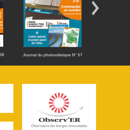
 58
Journal du photovoltaïque N° 57
Journal du phot