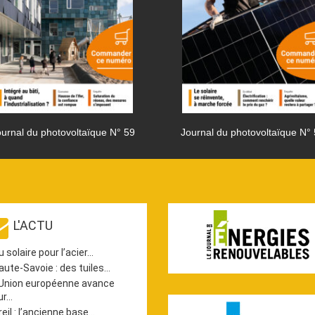
urnal du photovoltaïque N° 59
Journal du photovoltaïque N°
L'ACTU
u solaire pour l’acier…
aute-Savoie : des tuiles…
’Union européenne avance
ur…
reil : l’ancienne base…