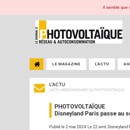
Le Journal du Photovoltaïque, toute l'actualité de l'énergie photovoltaïque pou
Il semble que v
LE MAGAZINE
L’ACTU
AG
L’ACTU
L’ACTU HEBDOMADAIRE DU PHOTOVOLTAÏQUE
PHOTOVOLTAÏQUE
Disneyland Paris passe au s
Publié le 2 mai 2024. Le 22 avril, Disneyland