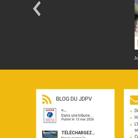
Jo
BLOG DU JDPV
«…
D
Dans une tribune…
H
Publié le 15 mai 2026
L
s
TÉLÉCHARGEZ…
C