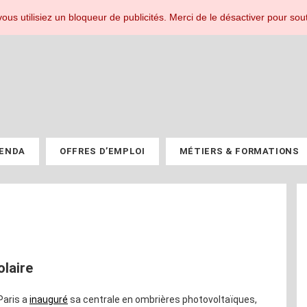
r les professionnels du PV.
ous utilisiez un bloqueur de publicités. Merci de le désactiver pour sout
ENDA
OFFRES D’EMPLOI
MÉTIERS & FORMATIONS
olaire
 Paris a
inauguré
sa centrale en ombrières photovoltaïques,