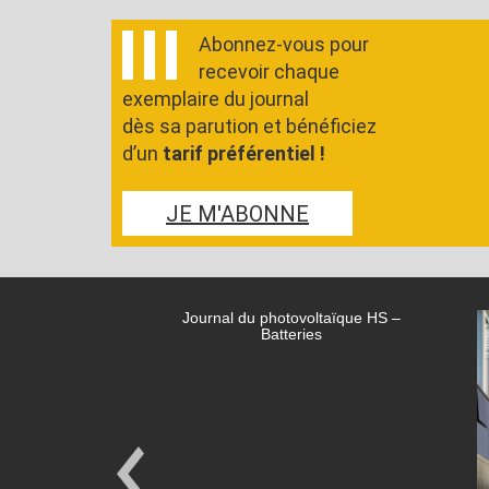
Abonnez-vous pour
recevoir chaque
exemplaire du journal
dès sa parution et bénéficiez
d’un
tarif préférentiel !
JE M'ABONNE
Journal du photovoltaïque HS –
Batteries