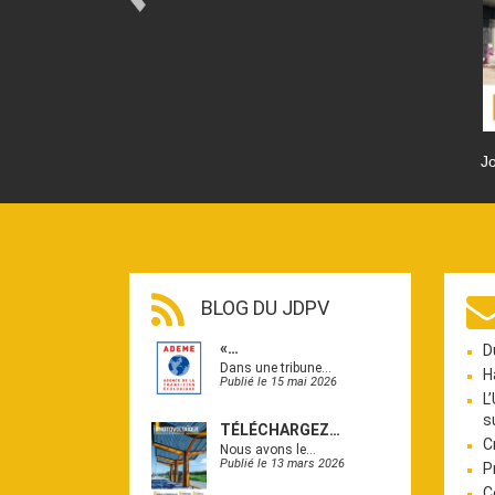
Jo
BLOG DU JDPV
«…
D
Dans une tribune…
H
Publié le 15 mai 2026
L
s
TÉLÉCHARGEZ…
C
Nous avons le…
Publié le 13 mars 2026
P
C