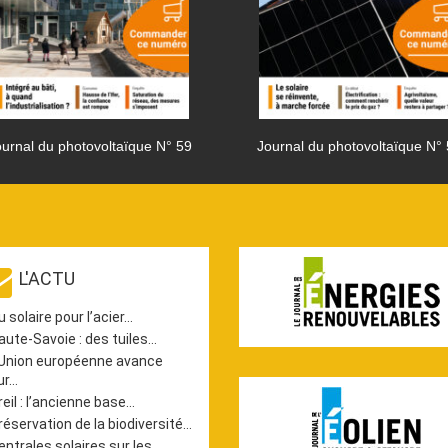
urnal du photovoltaïque N° 59
Journal du photovoltaïque N°
L'ACTU
u solaire pour l’acier…
aute-Savoie : des tuiles…
’Union européenne avance
ur…
reil : l’ancienne base…
réservation de la biodiversité…
entrales solaires sur les…