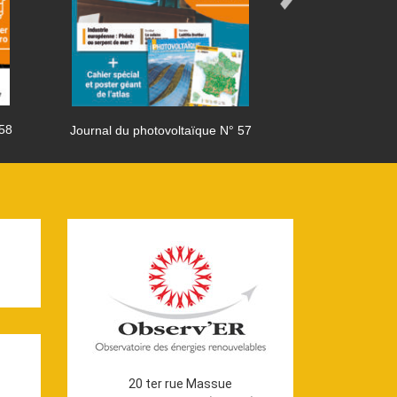
 58
Journal du photovoltaïque N° 57
Journal du phot
20 ter rue Massue