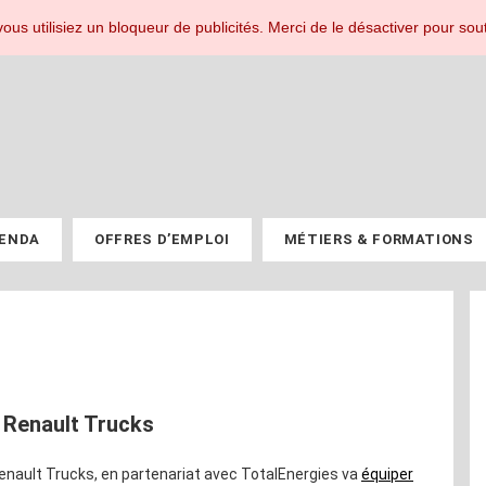
r les professionnels du PV.
ous utilisiez un bloqueur de publicités. Merci de le désactiver pour sout
ENDA
OFFRES D’EMPLOI
MÉTIERS & FORMATIONS
e Renault Trucks
Renault Trucks, en partenariat avec TotalEnergies va
équiper