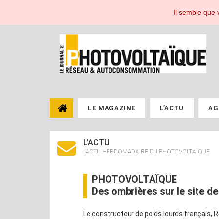
Le Journal du Photovoltaïque, toute l'actualité de l'énergie photovoltaïque pou
Il semble que v
LE MAGAZINE
L’ACTU
AG
L’ACTU
L’ACTU HEBDOMADAIRE DU PHOTOVOLTAÏQUE
PHOTOVOLTAÏQUE
Des ombrières sur le site d
Le constructeur de poids lourds français, 