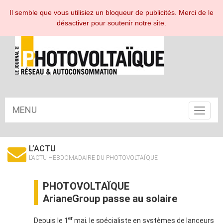
ESPACE ABONNÉ
Il semble que vous utilisiez un bloqueur de publicités. Merci de le
désactiver pour soutenir notre site.
MENU
Toggle
navigat
L’ACTU
L’ACTU HEBDOMADAIRE DU PHOTOVOLTAÏQUE
PHOTOVOLTAÏQUE
ArianeGroup passe au solaire
er
Depuis le 1
mai, le spécialiste en systèmes de lanceurs