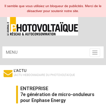
ESPACE ABONNÉ
Il semble que vous utilisiez un bloqueur de publicités. Merci de le
désactiver pour soutenir notre site.
MENU
Toggle
navigat
L’ACTU
L’ACTU HEBDOMADAIRE DU PHOTOVOLTAÏQUE
ENTREPRISE
7e génération de micro-onduleurs
pour Enphase Energy