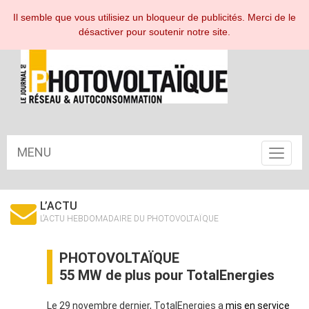
ESPACE ABONNÉ
Il semble que vous utilisiez un bloqueur de publicités. Merci de le
désactiver pour soutenir notre site.
MENU
Toggle
navigat
L’ACTU
L’ACTU HEBDOMADAIRE DU PHOTOVOLTAÏQUE
PHOTOVOLTAÏQUE
55 MW de plus pour TotalEnergies
Le 29 novembre dernier, TotalEnergies a
mis en service