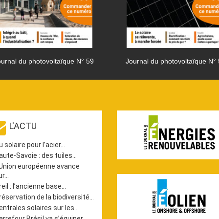
urnal du photovoltaïque N° 59
Journal du photovoltaïque N°
L'ACTU
u solaire pour l’acier…
aute-Savoie : des tuiles…
’Union européenne avance
ur…
reil : l’ancienne base…
réservation de la biodiversité…
entrales solaires sur les…
arrefour Brésil va s’équiper…