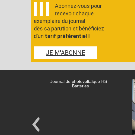
Abonnez-vous pour
recevoir chaque
exemplaire du journal
dès sa parution et bénéficiez
d’un
tarif préférentiel !
JE M'ABONNE
Journal du photovoltaïque HS –
Batteries