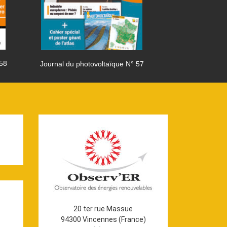
 58
Journal du photovoltaïque N° 57
Journal du phot
20 ter rue Massue
94300 Vincennes (France)