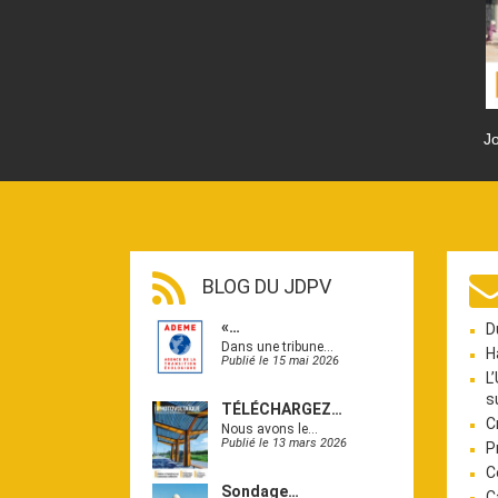
Jo
BLOG DU JDPV
«…
D
Dans une tribune…
H
Publié le 15 mai 2026
L
s
TÉLÉCHARGEZ…
C
Nous avons le…
Publié le 13 mars 2026
P
C
Sondage…
C