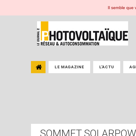
Le Journal du Photovoltaïque, toute l'actualité de l'énergie photovoltaïque pou
Il semble que v
LE MAGAZINE
L’ACTU
AG
SOMMET SOLARPOW