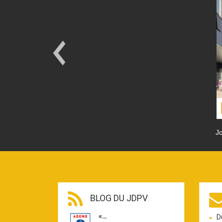
Jo
BLOG DU JDPV
«…
D