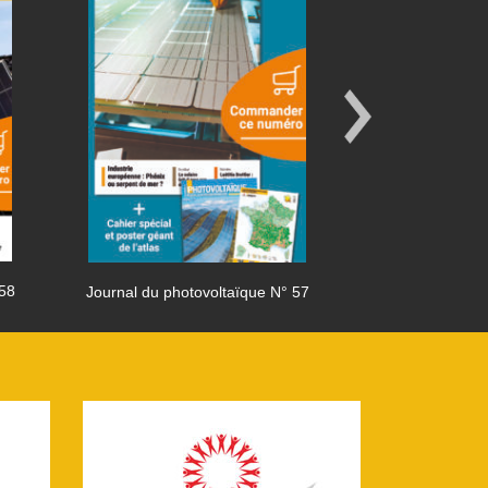
 58
Journal du photovoltaïque N° 57
Journal du phot