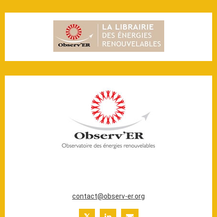
20 ter rue Massue
94300 Vincennes (France)
Tél. : +33 (0)1 44 18 00 80
contact@observ-er.org