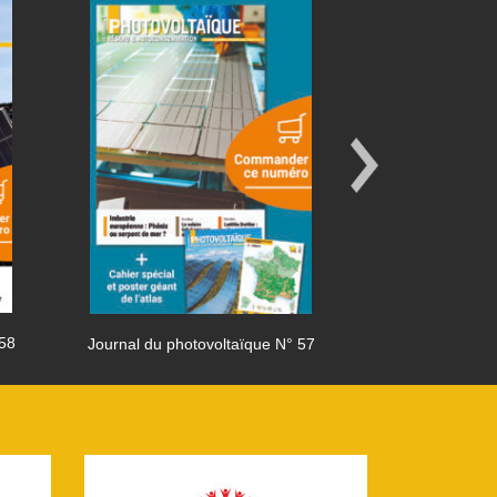
 58
Journal du photovoltaïque N° 57
Journal du phot