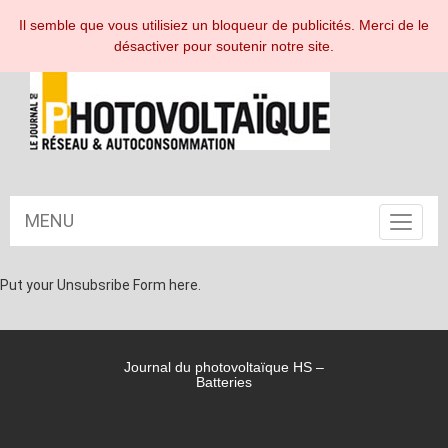
ESPACE ABONNÉ
Il semble que vous utilisiez un bloqueur de publicités. Merci de le
désactiver pour soutenir notre site.
MENU
Toggle
navigat
Put your Unsubsribe Form here.
Journal du photovoltaïque HS –
Batteries