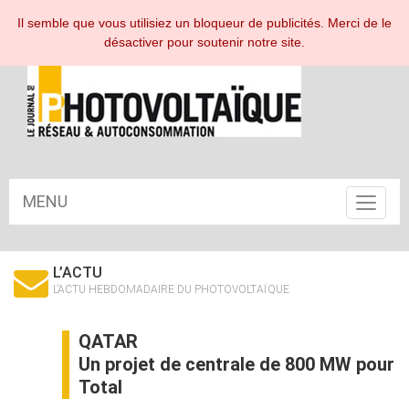
ESPACE ABONNÉ
Il semble que vous utilisiez un bloqueur de publicités. Merci de le
désactiver pour soutenir notre site.
MENU
Toggle
navigat
L’ACTU
L’ACTU HEBDOMADAIRE DU PHOTOVOLTAÏQUE
QATAR
Un projet de centrale de 800 MW pour
Total