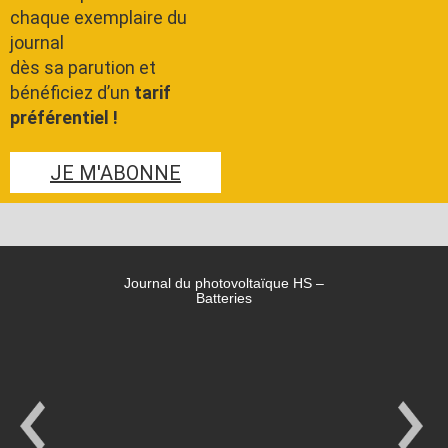
chaque exemplaire du
journal
dès sa parution et
bénéficiez d’un
tarif
préférentiel !
JE M'ABONNE
Journal du photovoltaïque HS –
Batteries